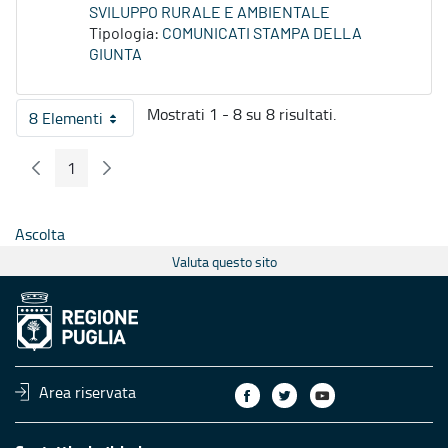
SVILUPPO RURALE E AMBIENTALE
Tipologia:
COMUNICATI STAMPA DELLA
GIUNTA
Mostrati 1 - 8 su 8 risultati.
8 Elementi
Per pagina
1
Pagina Precedente
Pagina Seguente
Pagina
Ascolta
Valuta questo sito
Area riservata