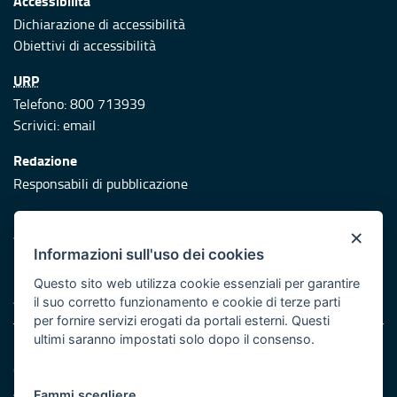
Accessibilità
Dichiarazione di accessibilità
Obiettivi di accessibilità
URP
Telefono: 800 713939
Scrivici:
email
Redazione
Responsabili di pubblicazione
Protezione civile
×
Vai al sito di Protezione Civile Puglia
Informazioni sull'uso dei cookies
Iniziativa finanziata con risorse del POR Puglia 2014/2020 -
Questo sito web utilizza cookie essenziali per garantire
Asse XI
il suo corretto funzionamento e cookie di terze parti
per fornire servizi erogati da portali esterni. Questi
ultimi saranno impostati solo dopo il consenso.
Note legali
Cookie e privacy
Atti di notifica
Fammi scegliere