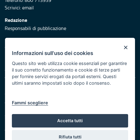
Telefono: 800 713939
Scrivici:
email
Redazione
Responsabili di pubblicazione
Protezione civile
×
Vai al sito di Protezione Civile Puglia
Informazioni sull'uso dei cookies
Iniziativa finanziata con risorse del POR Puglia 2014/2020 -
Questo sito web utilizza cookie essenziali per garantire
Asse XI
il suo corretto funzionamento e cookie di terze parti
per fornire servizi erogati da portali esterni. Questi
ultimi saranno impostati solo dopo il consenso.
Note legali
Cookie e privacy
Atti di notifica
Fammi scegliere
Feed RSS
Servizi Intranet
Accetta tutti
Rifiuta tutti
© Regione Puglia