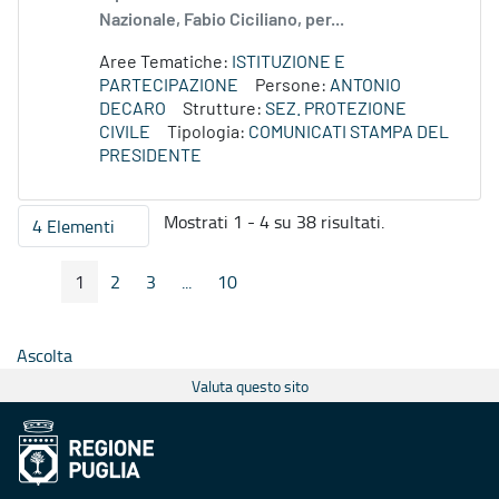
Nazionale, Fabio Ciciliano, per...
Aree Tematiche:
ISTITUZIONE E
PARTECIPAZIONE
Persone:
ANTONIO
DECARO
Strutture:
SEZ. PROTEZIONE
CIVILE
Tipologia:
COMUNICATI STAMPA DEL
PRESIDENTE
Mostrati 1 - 4 su 38 risultati.
4 Elementi
Per pagina
1
2
3
...
10
Pagina Precedente
Pagina Seguente
Pagina
Pagina
Pagina
Pagine intermedie
Pagina
Ascolta
Valuta questo sito