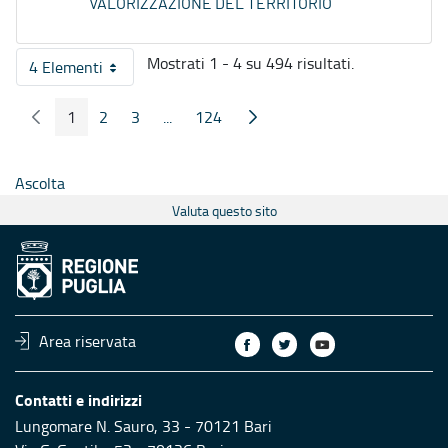
VALORIZZAZIONE DEL TERRITORIO
Mostrati 1 - 4 su 494 risultati.
4 Elementi
Per pagina
1
2
3
...
124
Pagina Precedente
Pagina Seguente
Pagina
Pagina
Pagina
Pagine intermedie
Pagina
Ascolta
Valuta questo sito
Area riservata
Contatti e indirizzi
Lungomare N. Sauro, 33 - 70121 Bari