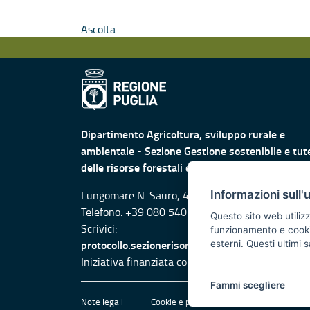
Ascolta
Dipartimento Agricoltura, sviluppo rurale e
ambientale - Sezione Gestione sostenibile e tut
delle risorse forestali e naturali
Informazioni sull'
Lungomare N. Sauro, 45 -47 - 70121 Bari
Telefono: +39 080 5405075
Questo sito web utilizz
Scrivici:
funzionamento e cookie 
protocollo.sezionerisorsesostenibili@pec.rupar.p
esterni. Questi ultimi
Iniziativa finanziata con risorse del POR Puglia
Fammi scegliere
Note legali
Cookie e privacy
Amministrazione 