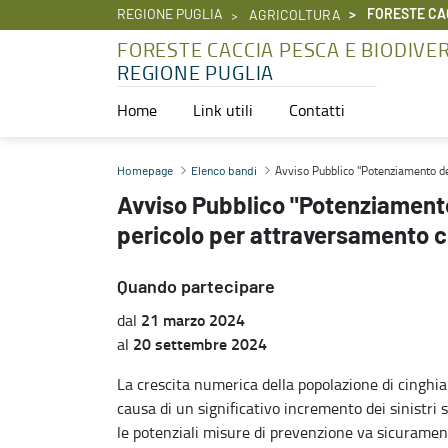
REGIONE PUGLIA
FORESTE CAC
AGRICOLTURA
FORESTE CACCIA PESCA E BIODIVE
REGIONE PUGLIA
Home
Link utili
Contatti
Avviso Pubblico "Potenziamento della cartellonistica stradale di pe
Avviso Pubblico "Potenziamento del
Homepage
Elenco bandi
Avviso Pubblico "Potenziamento 
pericolo per attraversamento ci
Quando partecipare
21 marzo 2024
dal
20 settembre 2024
al
La crescita numerica della popolazione di cinghial
causa di un significativo incremento dei sinistri s
le potenziali misure di prevenzione va sicurament