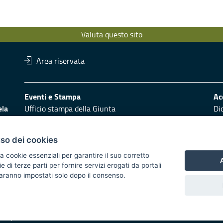
Valuta questo sito
Area riservata
Eventi e Stampa
Ac
ela
Ufficio stampa della Giunta
Di
Press Regione
Obi
Logo e identità regionale
uso dei cookies
Redazione
Pr
a cookie essenziali per garantire il suo corretto
Responsabili di pubblicazione
Vai
A
di terze parti per fornire servizi erogati da portali
uglia.it
 saranno impostati solo dopo il consenso.
 2014/2020 - Asse XI
trasparente
Atti di notifica
Feed RSS
Servizi Intranet