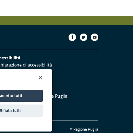
cessibilità
chiarazione di accessibilità
ettivi di accessibilità
×
otezione civile
 al sito di Protezione Civile Puglia
ccetta tutti
Rifiuta tutti
© Regione Puglia