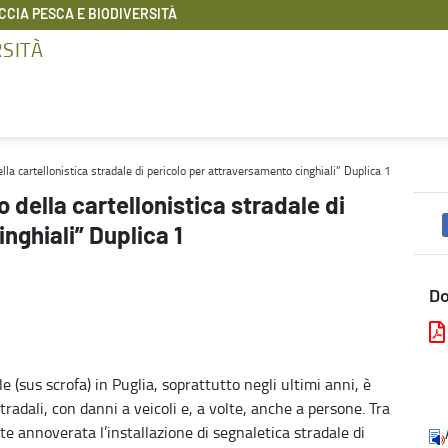
CIA PESCA E BIODIVERSITÀ
RSITÀ
ricolo per attraversamento cinghiali” Duplica 1 - Foreste caccia pe
la cartellonistica stradale di pericolo per attraversamento cinghiali” Duplica 1
della cartellonistica stradale di
nghiali” Duplica 1
D
e (sus scrofa) in Puglia, soprattutto negli ultimi anni, è
tradali, con danni a veicoli e, a volte, anche a persone. Tra
e annoverata l’installazione di segnaletica stradale di