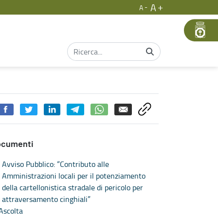
A
A
sca e biodiversità
ocumenti
Avviso Pubblico: “Contributo alle
Amministrazioni locali per il potenziamento
della cartellonistica stradale di pericolo per
attraversamento cinghiali”
Ascolta