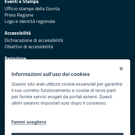
Eventi e Stampa
Ufficio stampa della Giunta
Press Regione
Logo e identità regionale
Accessibilità
Dichiarazione di accessibilità
Obiettivi di accessibilità
Redazione
Responsabili di pubblicazione
×
Informazioni sull'uso dei cookies
Protezione civile
Vai al sito di Protezione Civile Puglia
Questo sito web utilizza cookie essenziali per garantire
il suo corretto funzionamento e cookie di terze parti
Iniziativa finanziata con risorse del POR Puglia 2014/2020 -
per fornire servizi erogati da portali esterni. Questi
Asse XI
ultimi saranno impostati solo dopo il consenso.
Note legali
Fammi scegliere
Cookie e privacy
Amministrazione trasparente