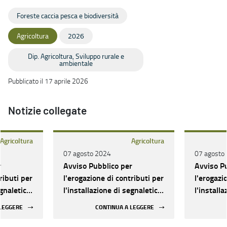
Foreste caccia pesca e biodiversità
Agricoltura
2026
Dip. Agricoltura, Sviluppo rurale e
ambientale
Pubblicato il 17 aprile 2026
Notizie collegate
Agricoltura
Agricoltura
07 agosto 2024
07 agosto
r
Avviso Pubblico per
Avviso P
ributi per
l'erogazione di contributi per
l'erogazi
egnaletica
l'installazione di segnaletica
l'install
radale
attraversamento stradale
attraver
 LEGGERE
CONTINUA A LEGGERE
apertura
fauna selvatica: Riapertura
fauna sel
termini
termini