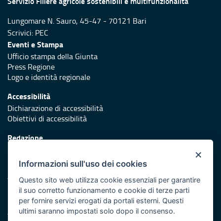
Servizio Filiere agricole sostenibili e multifunzionalità
Lungomare N. Sauro, 45-47 - 70121 Bari
Scrivici:
PEC
Eventi e Stampa
Ufficio stampa della Giunta
Press Regione
Logo e identità regionale
Accessibilità
Dichiarazione di accessibilità
Obiettivi di accessibilità
Redazione
Responsabili di pubblicazione
×
Informazioni sull'uso dei cookies
Protezione civile
Vai al sito di Protezione Civile Puglia
Questo sito web utilizza cookie essenziali per garantire
il suo corretto funzionamento e cookie di terze parti
Iniziativa finanziata con risorse del POR Puglia 2014/2020 -
per fornire servizi erogati da portali esterni. Questi
Asse XI
ultimi saranno impostati solo dopo il consenso.