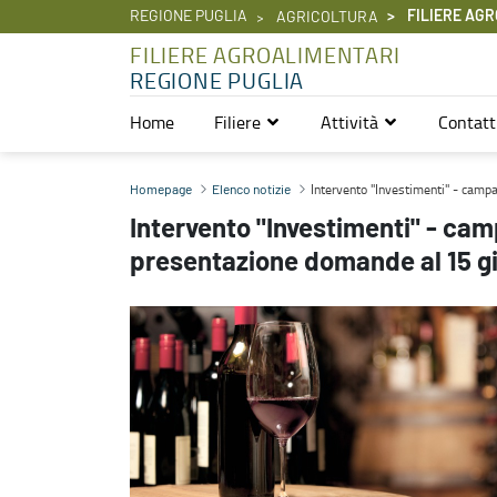
REGIONE PUGLIA
FILIERE AGR
AGRICOLTURA
FILIERE AGROALIMENTARI
REGIONE PUGLIA
Home
Filiere
Attività
Contatt
Intervento "Investimenti" - campagna 2026/2027. Proroga termini
Intervento "Investimenti" - cam
Homepage
Elenco notizie
Intervento "Investimenti" - ca
presentazione domande al 15 g