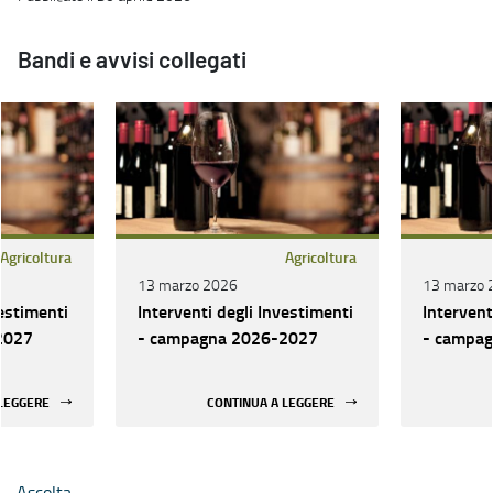
Bandi e avvisi collegati
Agricoltura
Agricoltura
13 marzo 2026
13 marzo 
vestimenti
Interventi degli Investimenti
Intervent
2027
- campagna 2026-2027
- campa
 LEGGERE
CONTINUA A LEGGERE
Ascolta