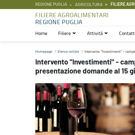
REGIONE PUGLIA
FILIERE AGR
AGRICOLTURA
FILIERE AGROALIMENTARI
REGIONE PUGLIA
Home
Filiere
Attività
Contatt
Intervento "Investimenti" - campagna 2026/2027. Proroga termini
Intervento "Investimenti" - cam
Homepage
Elenco notizie
Intervento "Investimenti" - ca
presentazione domande al 15 g