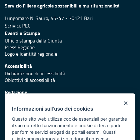
Servizio Filiere agricole sostenibili e multifunzionalità
Lungomare N. Sauro, 45-47 - 70121 Bari
Scrivici:
PEC
Eventi e Stampa
Ufficio stampa della Giunta
Press Regione
Logo e identità regionale
Accessibilità
Dichiarazione di accessibilità
Obiettivi di accessibilità
Redazione
Responsabili di pubblicazione
×
Informazioni sull'uso dei cookies
Protezione civile
Vai al sito di Protezione Civile Puglia
Questo sito web utilizza cookie essenziali per garantire
il suo corretto funzionamento e cookie di terze parti
Iniziativa finanziata con risorse del POR Puglia 2014/2020 -
per fornire servizi erogati da portali esterni. Questi
Asse XI
ultimi saranno impostati solo dopo il consenso.