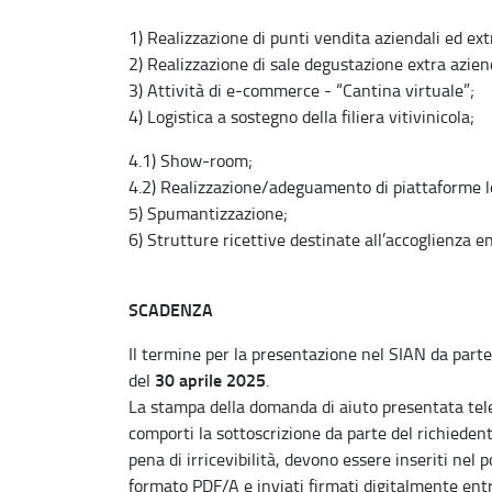
1) Realizzazione di punti vendita aziendali ed extr
2) Realizzazione di sale degustazione extra azienda
3) Attività di e-commerce - “Cantina virtuale”;
4) Logistica a sostegno della filiera vitivinicola;
4.1) Show-room;
4.2) Realizzazione/adeguamento di piattaforme l
5) Spumantizzazione;
6) Strutture ricettive destinate all’accoglienza en
SCADENZA
Il termine per la presentazione nel SIAN da parte 
30 aprile 2025
del
.
La stampa della domanda di aiuto presentata te
comporti la sottoscrizione da parte del richiedent
pena di irricevibilità, devono essere inseriti nel 
formato PDF/A e inviati firmati digitalmente en