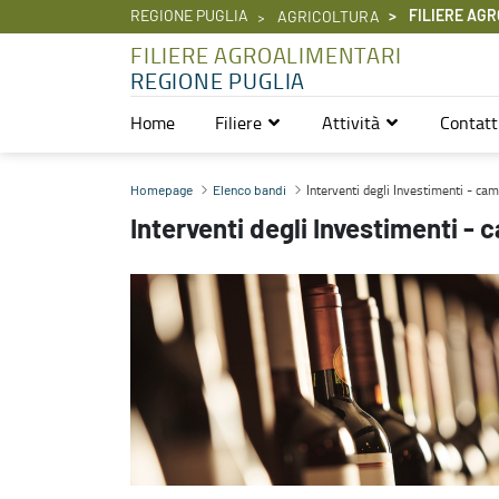
REGIONE PUGLIA
FILIERE AGR
AGRICOLTURA
FILIERE AGROALIMENTARI
REGIONE PUGLIA
Home
Filiere
Attività
Contatt
Interventi degli Investimenti - campagna 2025-2026 - Filiere Agr
Interventi degli Investimenti - 
Homepage
Elenco bandi
Interventi degli Investimenti 