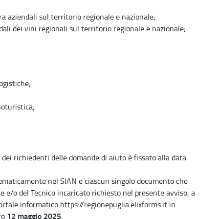
a aziendali sul territorio regionale e nazionale;
li dei vini regionali sul territorio regionale e nazionale;
ogistiche;
oturistica;
dei richiedenti delle domande di aiuto è fissato alla data
lematicamente nel SIAN e ciascun singolo documento che
e e/o del Tecnico incaricato richiesto nel presente avviso, a
portale informatico https://regionepuglia.elixforms.it in
12 maggio 2025
tro
.