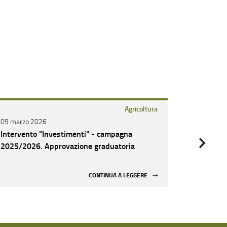
Agricoltura
09 marzo 2026
09 marzo 
Intervento "Investimenti" - campagna
Intervent
2025/2026. Approvazione graduatoria
2025/202
CONTINUA A LEGGERE