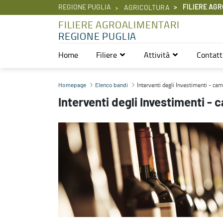
REGIONE PUGLIA
FILIERE AGR
AGRICOLTURA
FILIERE AGROALIMENTARI
REGIONE PUGLIA
Home
Filiere
Attività
Contatt
Interventi degli Investimenti - campagna 2025-2026 - Filiere Agr
Interventi degli Investimenti - 
Homepage
Elenco bandi
Interventi degli Investimenti 