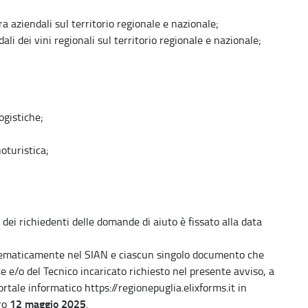
a aziendali sul territorio regionale e nazionale;
li dei vini regionali sul territorio regionale e nazionale;
ogistiche;
oturistica;
dei richiedenti delle domande di aiuto è fissato alla data
lematicamente nel SIAN e ciascun singolo documento che
e e/o del Tecnico incaricato richiesto nel presente avviso, a
portale informatico https://regionepuglia.elixforms.it in
12 maggio 2025
tro
.