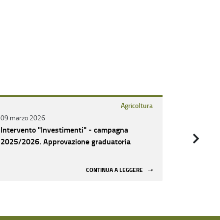
Agricoltura
09 marzo 2026
09 marzo 
Intervento "Investimenti" - campagna
Intervent
2025/2026. Approvazione graduatoria
2025/202
CONTINUA A LEGGERE