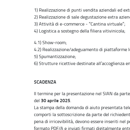
1) Realizzazione di punti vendita aziendali ed extr
2) Realizzazione di sale degustazione extra azienda
3) Attività di e-commerce - “Cantina virtuale”;
4) Logistica a sostegno della filiera vitivinicola;
4.1) Show-room;
4.2) Realizzazione/adeguamento di piattaforme l
5) Spumantizzazione;
6) Strutture ricettive destinate all’accoglienza en
SCADENZA
Il termine per la presentazione nel SIAN da parte 
30 aprile 2025
del
.
La stampa della domanda di aiuto presentata te
comporti la sottoscrizione da parte del richiedent
pena di irricevibilità, devono essere inseriti nel 
formato PDF/A e inviati firmati digitalmente en