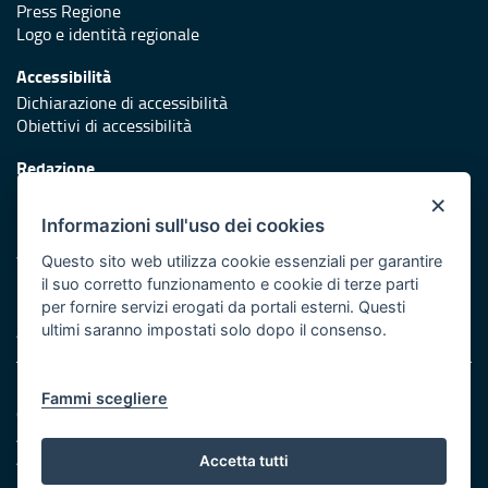
Press Regione
Logo e identità regionale
Accessibilità
Dichiarazione di accessibilità
Obiettivi di accessibilità
Redazione
Responsabili di pubblicazione
×
Informazioni sull'uso dei cookies
Protezione civile
Vai al sito di Protezione Civile Puglia
Questo sito web utilizza cookie essenziali per garantire
il suo corretto funzionamento e cookie di terze parti
Iniziativa finanziata con risorse del POR Puglia 2014/2020 -
per fornire servizi erogati da portali esterni. Questi
Asse XI
ultimi saranno impostati solo dopo il consenso.
Note legali
Fammi scegliere
Cookie e privacy
Amministrazione trasparente
Atti di notifica
Accetta tutti
Feed RSS