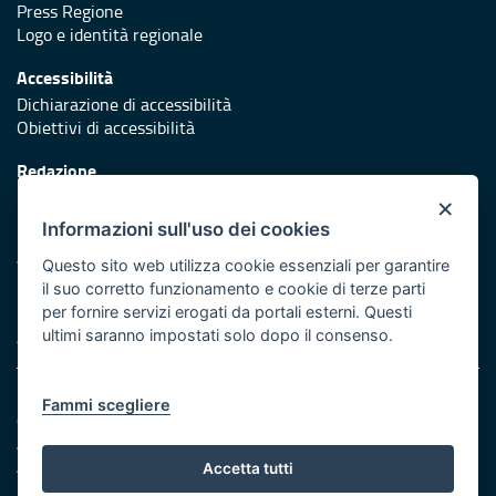
Press Regione
Logo e identità regionale
Accessibilità
Dichiarazione di accessibilità
Obiettivi di accessibilità
Redazione
Responsabili di pubblicazione
×
Informazioni sull'uso dei cookies
Protezione civile
Vai al sito di Protezione Civile Puglia
Questo sito web utilizza cookie essenziali per garantire
il suo corretto funzionamento e cookie di terze parti
Iniziativa finanziata con risorse del POR Puglia 2014/2020 -
per fornire servizi erogati da portali esterni. Questi
Asse XI
ultimi saranno impostati solo dopo il consenso.
Note legali
Fammi scegliere
Cookie e privacy
Amministrazione trasparente
Atti di notifica
Accetta tutti
Feed RSS