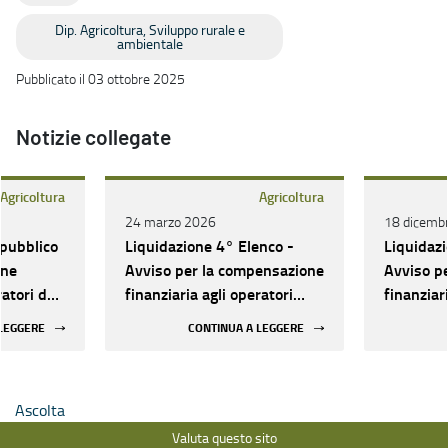
Dip. Agricoltura, Sviluppo rurale e
ambientale
Pubblicato il 03 ottobre 2025
Notizie collegate
Agricoltura
Agricoltura
24 marzo 2026
18 dicemb
 pubblico
Liquidazione 4° Elenco -
Liquidazi
one
Avviso per la compensazione
Avviso p
ratori del
finanziaria agli operatori
finanziar
 e
della pesca e
della pes
 LEGGERE
CONTINUA A LEGGERE
r il
dell’acquacoltura
dell’acqu
 i costi
nto
Ascolta
ne 31) -
2027
Valuta questo sito