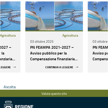
Agricoltura
Agricoltura
03 ottobre 2025
03 ottobr
2027 –
PN FEAMPA 2021-2027 –
PN FEAM
 la
Avviso pubblico per la
Avviso pu
nziaria
Compensazione finanziaria
Compensa
ettore
agli operatori del settore
agli oper
 LEGGERE
CONTINUA A LEGGERE
della pesca e
della pes
r il
dell’acquacoltura per il
dell’acqu
 i costi
mancato guadagno e i costi
mancato 
Ascolta
nto
aggiuntivi (Intervento
aggiuntiv
one 31)
222507 — Operazione 31)
222507 
Valuta questo sito