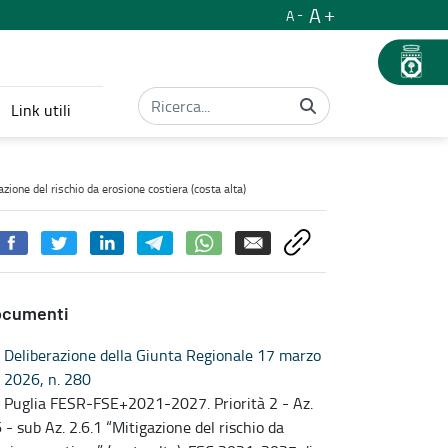
A
A
Link utili
venti per la mitigazione del rischio da erosione costiera (costa al
ione del rischio da erosione costiera (costa alta)
ocumenti
Deliberazione della Giunta Regionale 17 marzo
2026, n. 280
 Puglia FESR-FSE+2021-2027. Priorità 2 - Az.
6 - sub Az. 2.6.1 “Mitigazione del rischio da