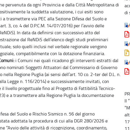
one pervenuta da ogni Provincia e dalla Città Metropolitana di
ac
ositivamente la suddetta valutazione, i cui esiti sono
di 
ati a trasmettere via PEC alla Sezione Difesa del Suolo e
art. 3, co. 4 del D.P.C.M. 14/07/2016) per l’avvio delle
ReNDiS). In data da definirsi con successivo atto del
estrazione dal ReNDiS dell’elenco degli studi preliminari
ttuale; solo quelli inclusi nel verbale regionale vengono
goziale, compatibilmente con la dotazione finanziaria.
Comuni:
i Comuni nei quali ricadono gli interventi estratti dal
sono nominati Soggetti Attuatori dal Commissario di Governo
 nella Regione Puglia (ai sensi dell’art. 10 co. 2-ter del D.L. n.
alla Legge n. 116/2014) e successivamente invitati, con
 livello progettuale fino al Progetto di Fattibilità Tecnico-
PR
023) e a trasmettere alla Regione Puglia la documentazione
II
“M
fesa del Suolo e Rischio Sismico n. 56 del giorno
alt
 stata adottata la procedura di cui alla DGR 280/2026 e
17
e “Avvio delle attività di ricognizione, coordinamento,
11