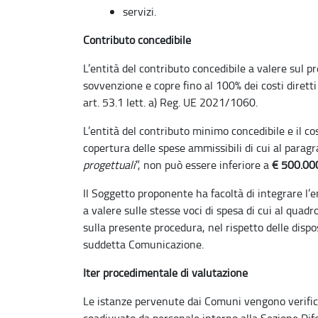
servizi.
Contributo concedibile
L’entità del contributo concedibile a valere sul 
sovvenzione e copre fino al 100% dei costi dirett
art. 53.1 lett. a) Reg. UE 2021/1060.
L’entità del contributo minimo concedibile e il c
copertura delle spese ammissibili di cui al parag
progettuali
”, non può essere inferiore a
€ 500.00
Il Soggetto proponente ha facoltà di integrare l’
a valere sulle stesse voci di spesa di cui al qua
sulla presente procedura, nel rispetto delle dispo
suddetta Comunicazione.
Iter procedimentale di valutazione
Le istanze pervenute dai Comuni vengono verific
coadiuvato da personale interno alla Sezione Dif