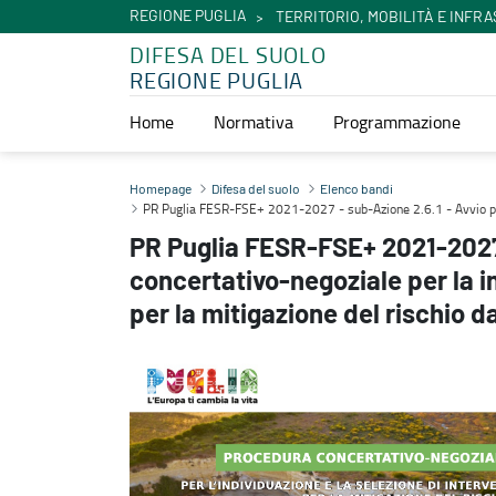
REGIONE PUGLIA
TERRITORIO, MOBILITÀ E INFR
DIFESA DEL SUOLO
REGIONE PUGLIA
Home
Normativa
Programmazione
PR Puglia FESR-FSE+ 2021-2027 - sub-Azione 2.6.1 - Avvio procedura
Homepage
Difesa del suolo
Elenco bandi
PR Puglia FESR-FSE+ 2021-2027 - sub-Azione 2.6.1 - Avvio proced
PR Puglia FESR-FSE+ 2021-2027 
concertativo-negoziale per la in
per la mitigazione del rischio d