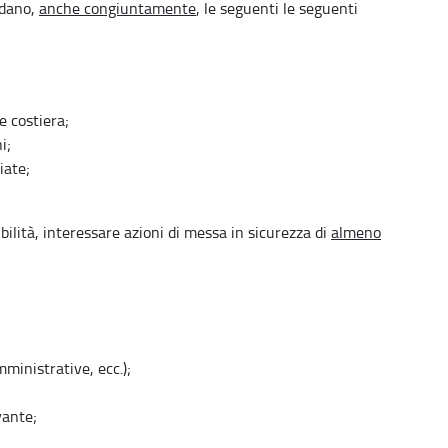
rdano,
anche congiuntamente
, le seguenti le seguenti
e costiera;
i;
iate;
ilità, interessare azioni di messa in sicurezza di
almeno
mministrative, ecc.);
vante;