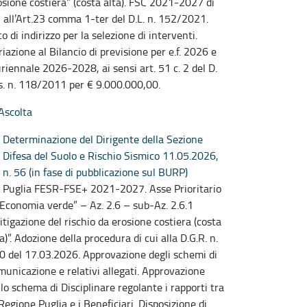
osione costiera” (costa alta). FSC 2021-2027 di
i all’Art.23 comma 1-ter del D.L. n. 152/2021.
o di indirizzo per la selezione di interventi.
riazione al Bilancio di previsione per e.f. 2026 e
uriennale 2026-2028, ai sensi art. 51 c. 2 del D.
s. n. 118/2011 per € 9.000.000,00.
Ascolta
Determinazione del Dirigente della Sezione
Difesa del Suolo e Rischio Sismico 11.05.2026,
n. 56 (in fase di pubblicazione sul BURP)
 Puglia FESR-FSE+ 2021-2027. Asse Prioritario
 “Economia verde” – Az. 2.6 – sub-Az. 2.6.1
itigazione del rischio da erosione costiera (costa
a)”. Adozione della procedura di cui alla D.G.R. n.
0 del 17.03.2026. Approvazione degli schemi di
municazione e relativi allegati. Approvazione
llo schema di Disciplinare regolante i rapporti tra
 Regione Puglia e i Beneficiari. Disposizione di