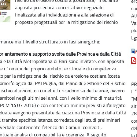
er
apposita procedura concertativo-negoziale
cu
finalizzata alla individuazione e alla selezione di
Att
proposte progettuali per la mitigazione del rischio
Va
pl
Lg
ance multilivello strutturato in fasi sinergiche:
orientamento e supporto svolte dalle Province e dalla Città
i e la Città Metropolitana di Bari sono invitate, con apposita
e i Comuni del proprio ambito territoriale di competenza
o per la mitigazione del rischio da erosione costiera (costa
geomorfologica dai PAI Puglia, dal Piano di Gestione del Rischio
PR
ischio alluvioni, o i cui effetti ricadono su dette aree, ovvero
II
amitosi negli ultimi sei anni, con livello minimo di maturità
“M
4 DPCM 14.07.2016) e con contenuti minimi previsti all’allegato
alt
duate vengono presentate da ciascuna Provincia e dalla Città
28
 tramite specifica istanza corredata degli studi preliminari
co
 verbale contenente l’elenco dei Comuni coinvolti,
de
ventuale analisi di compatibilità e coerenza. A seguito
la