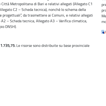
Città Metropolitana di Bari e relativi allegati (Allegato C1
pr
 Allegato C2 – Scheda tecnica), nonché lo schema della
pr
 progettuali”, da trasmettere ai Comuni, e relativi allegati
Me
 A2 – Scheda tecnica; Allegato A3 – Verifica climatica;
mo
ipio DNSH).
411.735,75.
Le risorse sono distribuite su base provinciale