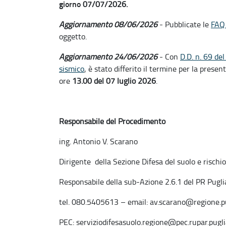
giorno
07/07/2026.
Aggiornamento 08/06/2026
- Pubblicate le
FA
oggetto.
Aggiornamento 24/06/2026
- Con
D.D. n. 69 de
sismico
, è stato differito il termine per la prese
ore
13.00 del 07 luglio 2026
.
Responsabile del Procedimento
ing. Antonio V. Scarano
Dirigente della Sezione Difesa del suolo e rischi
Responsabile della sub-Azione 2.6.1 del PR Pug
tel. 080.5405613 – email: av.scarano@regione.pu
PEC: serviziodifesasuolo.regione@pec.rupar.puglia