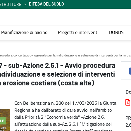
DIFESA DEL SUOLO
ASTRUTTURE
Pianificazione di bacino
Progetti e interventi
DORDS
 concertativo-negoziale per la individuazione e selezione di inter
ura concertativo-negoziale per la individuazione e selezione di interventi per la mitigaz
- sub-Azione 2.6.1 - Avvio procedura
dividuazione e selezione di interventi
a erosione costiera (costa alta)
D
Con Deliberazione n. 280 del 17/03/2026 la Giunta
Regionale ha deliberato di dare avvio, nell'ambito
della Priorità 2 "Economia verde" -Azione 2.6,
PR
all’attuazione della sub-Az. 2.6.1 “Mitigazione del
2.
rischio da erosione costiera (costa alta)” mediante