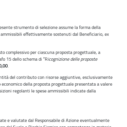
presente strumento di selezione assume la forma della
i ammissibili effettivamente sostenuti dal Beneficiario, ex
osto complessivo per ciascuna proposta progettuale, a
rafo 15 dello schema di “R
icognizione delle proposte
0,00
.
entità del contributo con risorse aggiuntive, esclusivamente
dro economico della proposta progettuale presentata a valere
sizioni regolanti le spese ammissibili indicate dalla
ate e valutate dal Responsabile di Azione eventualmente
esa del Suolo e Rischio Sismico con competenze in materia,