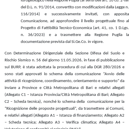
Idrogeologico nella Regione Puglia (ai sensi dell’art. 10 co. 2-ter
del D.L. n. 91/2014, convertito con modificazioni dalla Legge n.
116/2014) e successivamente invitati, con apposita
Comunicazione, ad approfondire il livello progettuale fino al
Progetto di Fattibilità Tecnico-Economica (art. 41, co. 1 D.Lgs.
n. 36/2023) e a trasmettere alla Regione Puglia la
documentazione prevista dal Si.Ge.Co. in vigore.
Con Determinazione Dirigenziale della Sezione Difesa del Suolo e
Rischio Sismico n. 56 del giorno 11.05.2026, in fase di pubblicazione
sul BURP, è stata adottata la procedura di cui alla DGR 280/2026 e
sono stati approvati lo schema della comunicazione “Avvio delle
attività di ricognizione, coordinamento, orientamento e supporto” da
inviare a Province e Città Metropolitana di Bari e relativi allegati
(Allegato C1 – Istanza Provincia/Città Metropolitana di Bari; Allegato
C2 – Scheda tecnica), nonché lo schema della comunicazione per la
“Ricognizione delle proposte progettuali”, da trasmettere ai Comuni,
e relativi allegati (Allegato A1 – Istanza di finanziamento; Allegato A2
– Scheda tecnica; Allegato A3 – Verifica climatica; Allegato A4 –