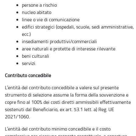
persone a rischio
nucleo abitato
linee
o
vie di comunic
a
zione
edi
f
i
c
i st
ra
t
e
gi
c
i
(
osp
e
d
a
li, s
c
uol
e
, s
e
di
a
mminist
ra
tiv
e
,
ecc.)
in
s
e
diamenti produttivi/commerciali
a
re
e
n
a
tu
ra
li e p
r
o
t
e
tte
d
i interesse rile
v
a
nte
beni culturali
servizi.
Contributo concedibile
L’entità del contributo concedibile a valere sul presente
strumento di selezione assume la forma della sovvenzione e
copre fino al 100% dei costi diretti ammissibili effettivamente
sostenuti dal Beneficiario, ex art. 53.1 lett. a) Reg. UE
2021/1060.
L’entità del contributo minimo concedibile e il costo
complessivo per ciascuna proposta progettuale, a copertura