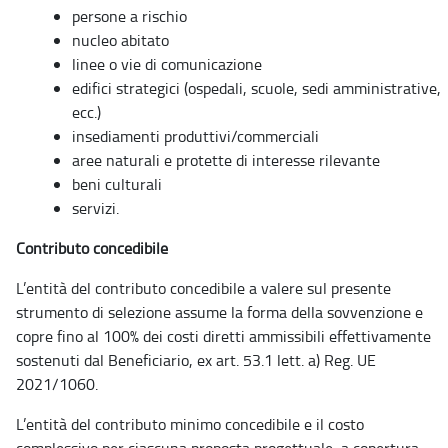
persone a rischio
nucleo abitato
linee
o
vie di comunic
a
zione
edi
f
i
c
i st
ra
t
e
gi
c
i
(
osp
e
d
a
li, s
c
uol
e
, s
e
di
a
mminist
ra
tiv
e
,
ecc.)
in
s
e
diamenti produttivi/commerciali
a
re
e
n
a
tu
ra
li e p
r
o
t
e
tte
d
i interesse rile
v
a
nte
beni culturali
servizi.
Contributo concedibile
L’entità del contributo concedibile a valere sul presente
strumento di selezione assume la forma della sovvenzione e
copre fino al 100% dei costi diretti ammissibili effettivamente
sostenuti dal Beneficiario, ex art. 53.1 lett. a) Reg. UE
2021/1060.
L’entità del contributo minimo concedibile e il costo
complessivo per ciascuna proposta progettuale, a copertura