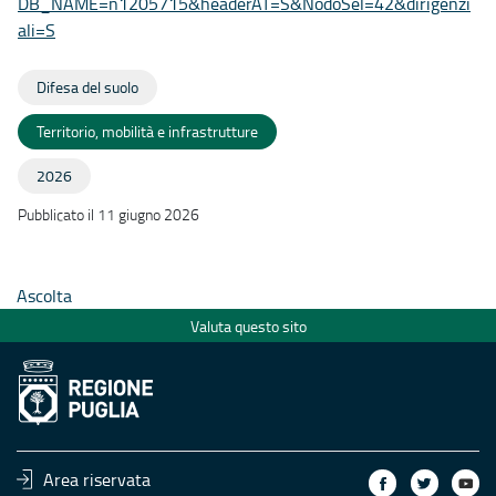
DB_NAME=n1205715&headerAT=S&NodoSel=42&dirigenzi
ali=S
Difesa del suolo
Territorio, mobilità e infrastrutture
2026
Pubblicato il 11 giugno 2026
Ascolta
Valuta questo sito
Area riservata