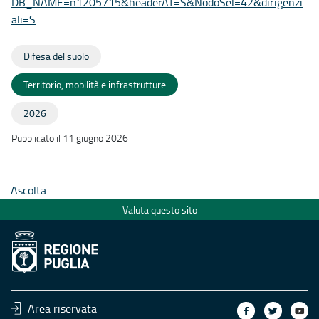
DB_NAME=n1205715&headerAT=S&NodoSel=42&dirigenzi
ali=S
Difesa del suolo
Territorio, mobilità e infrastrutture
2026
Pubblicato il 11 giugno 2026
Ascolta
Valuta questo sito
Area riservata