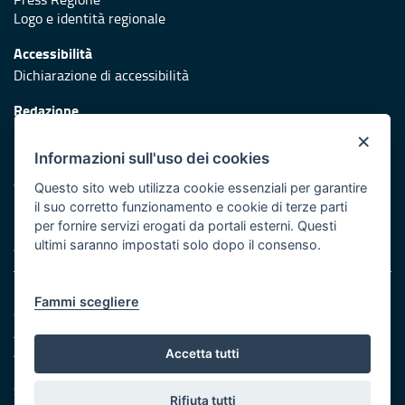
Logo e identità regionale
Accessibilità
Dichiarazione di accessibilità
Redazione
Responsabili di pubblicazione
×
Informazioni sull'uso dei cookies
Protezione civile
Vai al sito di Protezione Civile Puglia
Questo sito web utilizza cookie essenziali per garantire
il suo corretto funzionamento e cookie di terze parti
Iniziativa finanziata con risorse del POR Puglia 2014/2020 -
per fornire servizi erogati da portali esterni. Questi
Asse XI
ultimi saranno impostati solo dopo il consenso.
Note legali
Fammi scegliere
Cookie e privacy
Amministrazione trasparente
Atti di notifica
Accetta tutti
Feed RSS
Servizi Intranet
Rifiuta tutti