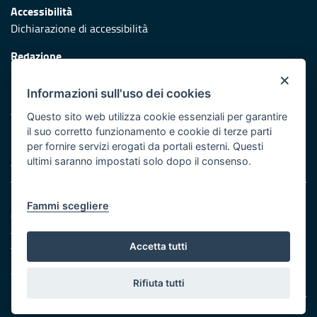
Accessibilità
Dichiarazione di accessibilità
Redazione
Responsabili di pubblicazione
×
Informazioni sull'uso dei cookies
Protezione civile
Vai al sito di Protezione Civile Puglia
Questo sito web utilizza cookie essenziali per garantire
il suo corretto funzionamento e cookie di terze parti
Iniziativa finanziata con risorse del POR Puglia 2014/2020 -
per fornire servizi erogati da portali esterni. Questi
Asse XI
ultimi saranno impostati solo dopo il consenso.
Note legali
Fammi scegliere
Cookie e privacy
Amministrazione trasparente
Atti di notifica
Accetta tutti
Feed RSS
Servizi Intranet
Rifiuta tutti
© Regione Puglia