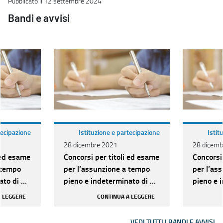
Pubblicato il 12 settembre 2024
Bandi e avvisi
tecipazione
Istituzione e partecipazione
Istit
28 dicembre 2021
28 dicemb
 ed esame
Concorsi per titoli ed esame
Concorsi
 tempo
per l’assunzione a tempo
per l’as
to di n.
pieno e indeterminato di n.
pieno e 
ria D per
209 unità di categoria D per
209 unit
A LEGGERE
CONTINUA A LEGGERE
vari pr...
vari pr...
VEDI TUTTI I BANDI E AVVISI