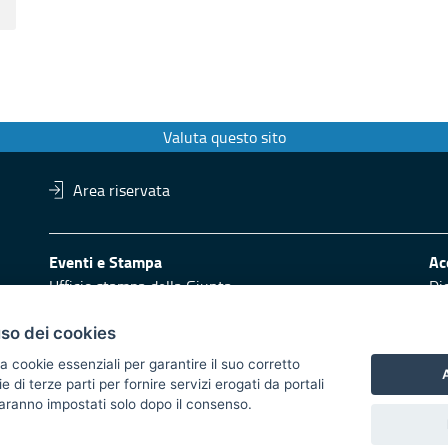
Valuta questo sito
Area riservata
Eventi e Stampa
Ac
Ufficio stampa della Giunta
Di
Press Regione
Logo e identità regionale
uso dei cookies
Redazione
Pr
a cookie essenziali per garantire il suo corretto
A
di terze parti per fornire servizi erogati da portali
Responsabili di pubblicazione
Vai
 saranno impostati solo dopo il consenso.
 2014/2020 - Asse XI