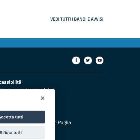
VEDI TUTTI I BANDI E AVVISI
cessibilità
chiarazione di accessibilità
×
otezione civile
ccetta tutti
 al sito di Protezione Civile Puglia
Rifiuta tutti