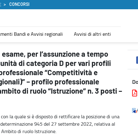
CONCORSI
E
menti Bandi e Avvisi regionali
Avvisi di altri enti
no e indeterminato di n. 209 unità di categoria D per vari profili p
d esame, per l’assunzione a tempo
nità di categoria D per vari profili
 professionale “Competitività e
ionali)” – profilo professionale
D
mbito di ruolo “Istruzione” n. 3 posti –
on la quale si è disposto di rettificare la posizione di una
n determinazione 945 del 27 settembre 2022, relativa al
, Ambito di ruolo Istruzione.