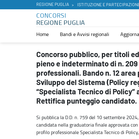
REGIONE PUGLIA
ISTITUZIONE E PARTECIPAZION
CONCORSI
REGIONE PUGLIA
Home
Bandi e Avvisi regionali
Aggiorna
Concorso pubblico, per titoli ed esame, per l’assunzione a tempo pie
Concorso pubblico, per titoli e
pieno e indeterminato di n. 209 u
professionali. Bando n. 12 area
Sviluppo del Sistema (Policy reg
“Specialista Tecnico di Policy” a
Rettifica punteggio candidato.
Si pubblica la D.D. n. 759 del 10 settembre 2024, c
candidata nella graduatoria finale approvata co
profilo professionale Specialista Tecnico di Policy