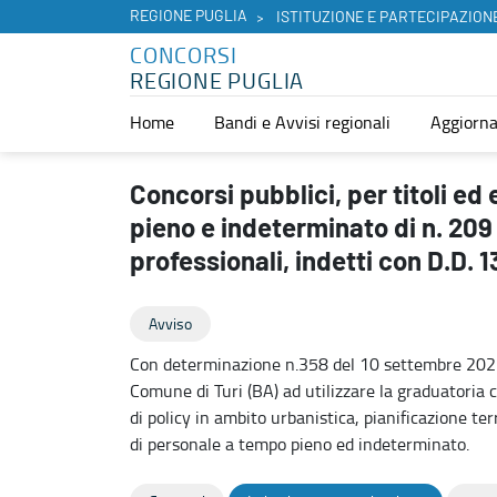
REGIONE PUGLIA
ISTITUZIONE E PARTECIPAZION
CONCORSI
REGIONE PUGLIA
Home
Bandi e Avvisi regionali
Aggiorna
Concorsi pubblici, per titoli ed esame, per l’assunzione a tempo pi
Concorsi pubblici, per titoli e
pieno e indeterminato di n. 209 u
professionali, indetti con D.D.
Avviso
Con determinazione n.358 del 10 settembre 2025, 
Comune di Turi (BA) ad utilizzare la graduatoria c
di policy in ambito urbanistica, pianificazione terr
di personale a tempo pieno ed indeterminato.