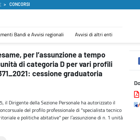
CONCORSI
E
menti Bandi e Avvisi regionali
Avvisi di altri enti
eno e indeterminato di n. 209 unità di categoria D per vari profili 
d esame, per l’assunzione a tempo
nità di categoria D per vari profili
 1371_2021: cessione graduatoria
D
il Dirigente della Sezione Personale ha autorizzato il
oncorsuale del profilo professionale di "specialista tecnico
itoriale e politiche abitative" per l’assunzione di n. 1 unità