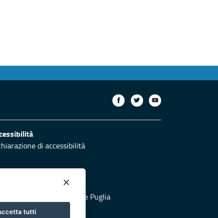
cessibilità
chiarazione di accessibilità
×
otezione civile
 al sito di Protezione Civile Puglia
ccetta tutti