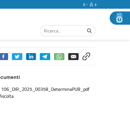
A
A
professionali, indetti con D.D. 1371_2021: cessione graduatoria - C
ocumenti
106_DIR_2025_00358_DeterminaPUB_pdf
Ascolta