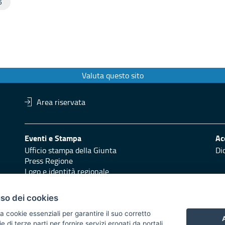
5
Valuta questo sito
Area riservata
Eventi e Stampa
Ac
Ufficio stampa della Giunta
Di
Press Regione
Logo e identità regionale
Redazione
Pr
uso dei cookies
Responsabili di pubblicazione
Vai
a cookie essenziali per garantire il suo corretto
A
 2014/2020 - Asse XI
di terze parti per fornire servizi erogati da portali