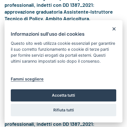
professionali, indetti con DD 1387_2021:
approvazione graduatoria Assistente-Istruttore
Tecnico di Policy, Ambito Agricoltura.
×
Istituzione e partecipazione
Informazioni sull'uso dei cookies
26 gennaio 2024
Questo sito web utilizza cookie essenziali per garantire
Concorsi pubblici, per titoli ed esame, per
il suo corretto funzionamento e cookie di terze parti
l’assunzione a tempo pieno e indeterminato di n.
per fornire servizi erogati da portali esterni. Questi
306 unità di categoria C per vari profili
ultimi saranno impostati solo dopo il consenso.
professionali, indetti con DD 1387_2021:
approvazione graduatoria Assistente-Istruttore
Risorse Economico-Finanziarie
Fammi scegliere
Istituzione e partecipazione
Accetta tutti
26 gennaio 2024
Concorsi pubblici, per titoli ed esame, per
Rifiuta tutti
l’assunzione a tempo pieno e indeterminato di n.
306 unità di categoria C per vari profili
professionali, indetti con DD 1387_2021: