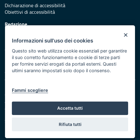
Dichiarazione di accessibilità
Obiettivi di accessibilità
Redazione
Responsabili di pubblicazione
×
Informazioni sull'uso dei cookies
Protezione civile
Vai al sito di Protezione Civile Puglia
Questo sito web utilizza cookie essenziali per garantire
il suo corretto funzionamento e cookie di terze parti
Iniziativa finanziata con risorse del POR Puglia 2014/2020 -
per fornire servizi erogati da portali esterni. Questi
Asse XI
ultimi saranno impostati solo dopo il consenso.
Note legali
Fammi scegliere
Cookie e privacy
Amministrazione trasparente
Atti di notifica
Accetta tutti
Feed RSS
Servizi intranet
Rifiuta tutti
© Regione Puglia