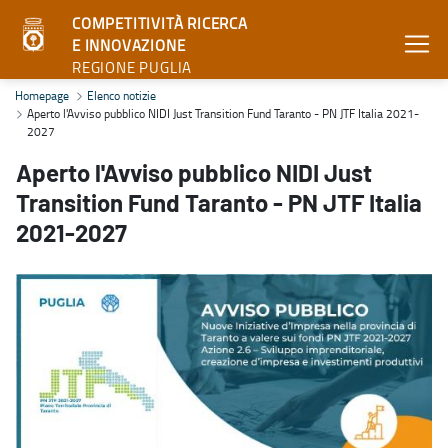
COMPETITIVITÀ RICERCA
E INNOVAZIONE
REGIONE PUGLIA
Aperto l'Avviso pubblico NIDI Just Transition Fund Taranto - PN JT
Homepage
Elenco notizie
Aperto l'Avviso pubblico NIDI Just Transition Fund Taranto - PN JTF Italia 2021-
2027
Aperto l'Avviso pubblico NIDI Just
Transition Fund Taranto - PN JTF Italia
2021-2027