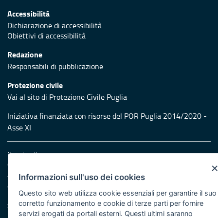
Accessibilità
Dichiarazione di accessibilità
Obiettivi di accessibilità
Redazione
Responsabili di pubblicazione
Protezione civile
Vai al sito di Protezione Civile Puglia
Iniziativa finanziata con risorse del POR Puglia 2014/2020 -
Asse XI
Note legali
Cookie e privacy
Amministrazione trasparente
Informazioni sull'uso dei cookies
Atti di notifica
Questo sito web utilizza cookie essenziali per garantire il suo
Feed RSS
corretto funzionamento e cookie di terze parti per fornire
Servizi Intranet
servizi erogati da portali esterni. Questi ultimi saranno