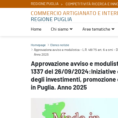
REGIONE PUGLIA
COMPETITIVITÀ RICERCA E INN
COMMERCIO ARTIGIANATO E INTER
REGIONE PUGLIA
Home
Chi siamo
Aree tematiche
Approvazione avviso e modulistica - L.R. 48/75 art. 6 e smi - D.G.
Homepage
Elenco notizie
Approvazione avviso e modulistica - L.R. 48/75 art. 6 e smi - D.
Anno 2025
Approvazione avviso e modulistic
1337 del 26/09/2024:Iniziative d
degli investimenti, promozione 
in Puglia. Anno 2025