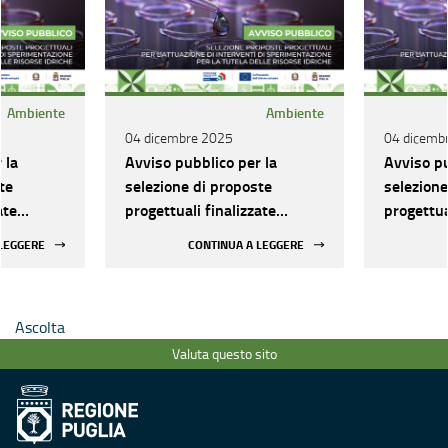
Ambiente
Ambiente
04 dicembre 2025
04 dicemb
 la
Avviso pubblico per la
Avviso pu
te
selezione di proposte
selezione
ate
progettuali finalizzate
progettua
terventi di
all’attuazione di interventi di
all’attua
 LEGGERE
CONTINUA A LEGGERE
ll’ambito
sperimentazione nell’ambito
sperimen
isorse
della tutela delle risorse
della tut
idriche
idriche
Ascolta
Valuta questo sito