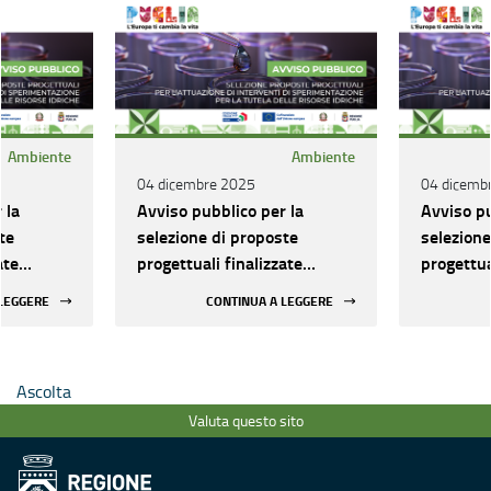
Ambiente
Ambiente
04 dicembre 2025
04 dicemb
 la
Avviso pubblico per la
Avviso pu
te
selezione di proposte
selezione
ate
progettuali finalizzate
progettua
terventi di
all’attuazione di interventi di
all’attua
 LEGGERE
CONTINUA A LEGGERE
ll’ambito
sperimentazione nell’ambito
sperimen
isorse
della tutela delle risorse
della tut
idriche
idriche
Ascolta
Valuta questo sito