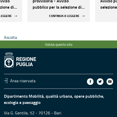
vviso
provvisoria - Avviso
Avviso pu
zione di
pubblico per la selezione di
selezione
li
proposte progettuali
progettua
 LEGGERE
CONTINUA A LEGGERE
zione di
finalizzate all’attuazione di
all’attua
interventi di
sperimen
ll’ambito
sperimentazione nell’ambito
della tut
Ascolta
isorse
della tutela delle risorse
idriche
idriche
Valuta questo sito
Area riservata
Dipartimento Mobilità, qualità urbana, opere pubbliche,
ecologia e paesaggio
Via G. Gentile, 52 - 70126 - Bari