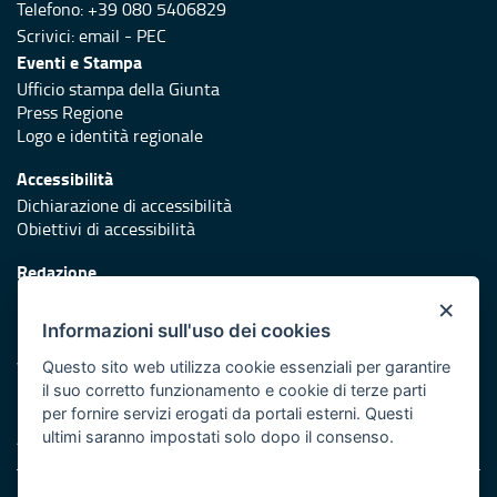
Telefono: +39 080 5406829
Scrivici:
email
-
PEC
Eventi e Stampa
Ufficio stampa della Giunta
Press Regione
Logo e identità regionale
Accessibilità
Dichiarazione di accessibilità
Obiettivi di accessibilità
Redazione
Responsabili di pubblicazione
×
Informazioni sull'uso dei cookies
Protezione civile
Vai al sito di Protezione Civile Puglia
Questo sito web utilizza cookie essenziali per garantire
il suo corretto funzionamento e cookie di terze parti
Iniziativa finanziata con risorse del POR Puglia 2014/2020 -
per fornire servizi erogati da portali esterni. Questi
Asse XI
ultimi saranno impostati solo dopo il consenso.