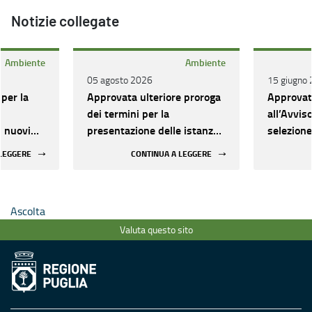
Notizie collegate
Ambiente
Ambiente
05 agosto 2026
15 giugno
 per la
Approvata ulteriore proroga
Approva
e
dei termini per la
all’Avvis
i nuovi
presentazione delle istanze
selezione
raccolta
e nominati i componenti
progettual
 LEGGERE
CONTINUA A LEGGERE
sostitutivi della
realizzaz
Commissione di valutazione
comunali 
differenzi
Ascolta
urbani
Valuta questo sito