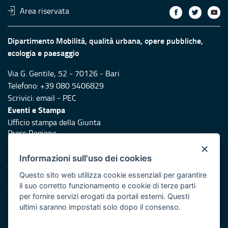
Area riservata
Dipartimento Mobilità, qualità urbana, opere pubbliche,
ecologia e paesaggio
Via G. Gentile, 52 - 70126 - Bari
Telefono: +39 080 5406829
Scrivici:
email
-
PEC
Eventi e Stampa
Ufficio stampa della Giunta
Press Regione
Logo e identità regionale
×
Informazioni sull'uso dei cookies
Accessibilità
Dichiarazione di accessibilità
Questo sito web utilizza cookie essenziali per garantire
Obiettivi di accessibilità
il suo corretto funzionamento e cookie di terze parti
per fornire servizi erogati da portali esterni. Questi
Redazione
ultimi saranno impostati solo dopo il consenso.
Responsabili di pubblicazione