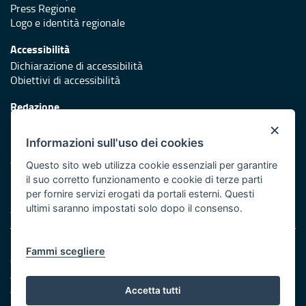
Press Regione
Logo e identità regionale
Accessibilità
Dichiarazione di accessibilità
Obiettivi di accessibilità
Redazione
Responsabili di pubblicazione
×
Informazioni sull'uso dei cookies
Protezione civile
Vai al sito di Protezione Civile Puglia
Questo sito web utilizza cookie essenziali per garantire
il suo corretto funzionamento e cookie di terze parti
Iniziativa finanziata con risorse del POR Puglia 2014/2020 -
per fornire servizi erogati da portali esterni. Questi
Asse XI
ultimi saranno impostati solo dopo il consenso.
Note legali
Fammi scegliere
Cookie e privacy
Amministrazione trasparente
Atti di notifica
Accetta tutti
Feed RSS