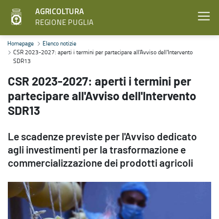
AGRICOLTURA
REGIONE PUGLIA
CSR 2023-2027: aperti i termini per partecipare all'Avviso dell'In
Homepage
Elenco notizie
CSR 2023-2027: aperti i termini per partecipare all'Avviso dell'Intervento
SDR13
CSR 2023-2027: aperti i termini per
partecipare all'Avviso dell'Intervento
SDR13
Le scadenze previste per l'Avviso dedicato
agli investimenti per la trasformazione e
commercializzazione dei prodotti agricoli