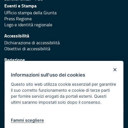
Eventi e Stampa
Ufficio stampa della Giunta
Press Regione
Logo e identità regionale
Accessibilità
Dichiarazione di accessibilità
Obiettivi di accessibilità
Redazione
Responsabili di pubblicazione
×
Informazioni sull'uso dei cookies
Protezione civile
Vai al sito di Protezione Civile Puglia
Questo sito web utilizza cookie essenziali per garantire
il suo corretto funzionamento e cookie di terze parti
Iniziativa finanziata con risorse del POR Puglia 2014/2020 -
per fornire servizi erogati da portali esterni. Questi
Asse XI
ultimi saranno impostati solo dopo il consenso.
Note legali
Fammi scegliere
Cookie e privacy