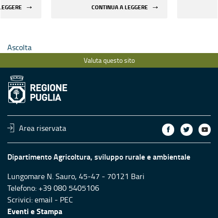
 per
affidamento servizi per
affidamen
 LEGGERE
CONTINUA A LEGGERE
eventi
eventi
Ascolta
Valuta questo sito
Area riservata
Dipartimento Agricoltura, sviluppo rurale e ambientale
Lungomare N. Sauro, 45-47 - 70121 Bari
Telefono: +39 080 5405106
Scrivici:
email
-
PEC
Eventi e Stampa