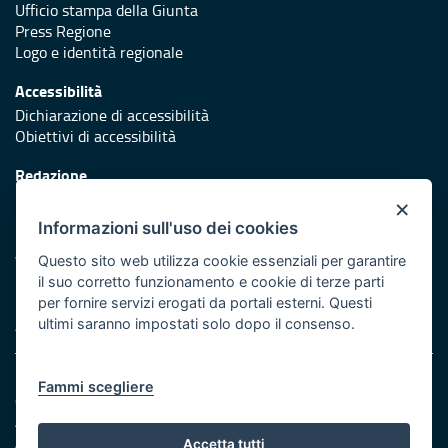
Ufficio stampa della Giunta
Press Regione
Logo e identità regionale
Accessibilità
Dichiarazione di accessibilità
Obiettivi di accessibilità
Redazione
Responsabili di pubblicazione
×
Informazioni sull'uso dei cookies
Protezione civile
Vai al sito di Protezione Civile Puglia
Questo sito web utilizza cookie essenziali per garantire
il suo corretto funzionamento e cookie di terze parti
Iniziativa finanziata con risorse del POR Puglia 2014/2020 -
per fornire servizi erogati da portali esterni. Questi
Asse XI
ultimi saranno impostati solo dopo il consenso.
Note legali
Fammi scegliere
Cookie e privacy
Amministrazione trasparente
Atti di notifica
Accetta tutti