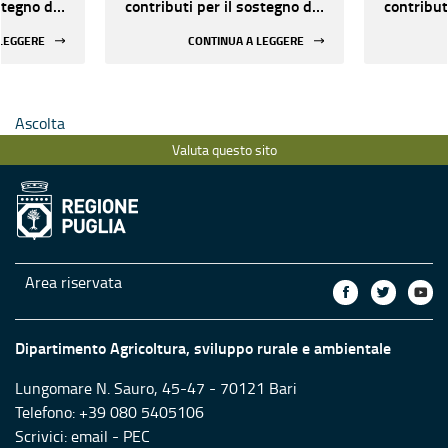
stegno di
contributi per il sostegno di
contribut
 e
sagre, fiere, eventi e
sagre, fi
 LEGGERE
CONTINUA A LEGGERE
manifestazioni - III
manifesta
quadrimestre
quadrime
Ascolta
Valuta questo sito
Area riservata
Dipartimento Agricoltura, sviluppo rurale e ambientale
Lungomare N. Sauro, 45-47 - 70121 Bari
Telefono: +39 080 5405106
Scrivici:
email
-
PEC