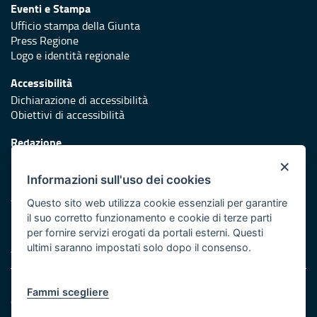
Eventi e Stampa
Ufficio stampa della Giunta
Press Regione
Logo e identità regionale
Accessibilità
Dichiarazione di accessibilità
Obiettivi di accessibilità
Redazione
Responsabili di pubblicazione
×
Informazioni sull'uso dei cookies
Protezione civile
Vai al sito di Protezione Civile Puglia
Questo sito web utilizza cookie essenziali per garantire
il suo corretto funzionamento e cookie di terze parti
Iniziativa finanziata con risorse del POR Puglia 2014/2020 -
per fornire servizi erogati da portali esterni. Questi
Asse XI
ultimi saranno impostati solo dopo il consenso.
Note legali
Fammi scegliere
Cookie e privacy
Amministrazione trasparente