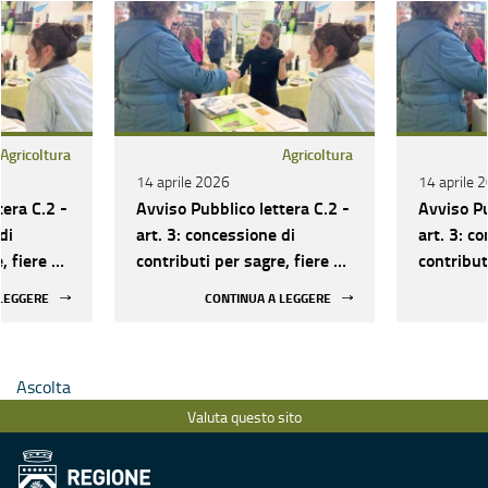
Agricoltura
Agricoltura
14 aprile 2026
14 aprile 
tera C.2 -
Avviso Pubblico lettera C.2 -
Avviso Pu
di
art. 3: concessione di
art. 3: c
, fiere e
contributi per sagre, fiere e
contribut
manifestazioni - II
manifesta
 LEGGERE
CONTINUA A LEGGERE
quadrimestre 2026
quadrime
Ascolta
Valuta questo sito