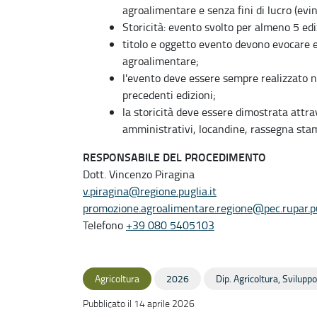
agroalimentare e senza fini di lucro (evinc
Storicità: evento svolto per almeno 5 edi
titolo e oggetto evento devono evocare 
agroalimentare;
l'evento deve essere sempre realizzato ne
precedenti edizioni;
la storicità deve essere dimostrata attrav
amministrativi, locandine, rassegna sta
RESPONSABILE DEL PROCEDIMENTO
Dott. Vincenzo Piragina
v.piragina@regione.puglia.it
promozione.agroalimentare.regione@pec.rupar.pu
Telefono
+39 080 5405103
Agricoltura
2026
Dip. Agricoltura, Svilupp
Pubblicato il 14 aprile 2026