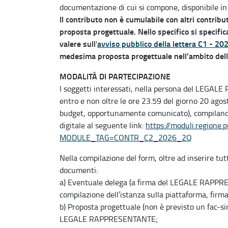
documentazione di cui si compone, disponibile in
Il contributo non è cumulabile con altri contribu
proposta progettuale. Nello specifico si specifi
valere sull
avviso pubblico della lettera C1 - 20
'
medesima proposta progettuale nell’ambito dell’
MODALITÀ DI PARTECIPAZIONE
I soggetti interessati, nella persona del LEGAL
entro e non oltre le ore 23.59 del giorno 20 ago
budget, opportunamente comunicato), compilando
digitale al seguente link:
https://moduli.regione.
MODULE_TAG=CONTR_C2_2026_2Q
Nella compilazione del form, oltre ad inserire tutt
documenti:
a) Eventuale delega (a firma del LEGALE RAPPRES
compilazione dell’istanza sulla piattaforma, firm
b) Proposta progettuale (non è previsto un fac-s
LEGALE RAPPRESENTANTE;