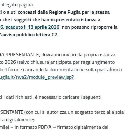
 allegato pagina.
ti o aiuti concessi dalla Regione Puglia per la stessa
ca che i soggetti che hanno presentato istanza a
26, scaduto il 13 aprile 2026
, non possono riproporre la
avviso pubblico lettera C2.
E RAPPRESENTANTE, dovranno inviare la propria istanza
sto 2026 (salvo chiusura anticipata per raggiungimento
 il form e caricando la documentazione sulla piattaforma
puglia.it/rwe2/module_preview.jsp?
i i dati richiesti, è necessario caricare i seguenti
ENTANTE) con cui si autorizza un soggetto terzo alla sola
ata digitalmente;
imile) – in formato PDF/A – firmato digitalmente dal