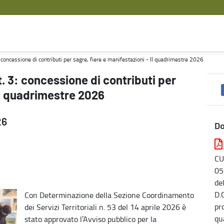
sagre, fiere e manifestazioni - II quadrimestre 2026 - Agricoltura
: concessione di contributi per sagre, fiere e manifestazioni - II quadrimestre 2026
t. 3: concessione di contributi per
 II quadrimestre 2026
26
D
CU
05
de
D.
Con Determinazione della Sezione Coordinamento
pr
dei Servizi Territoriali n. 53 del 14 aprile 2026 è
qu
stato approvato l’Avviso pubblico per la