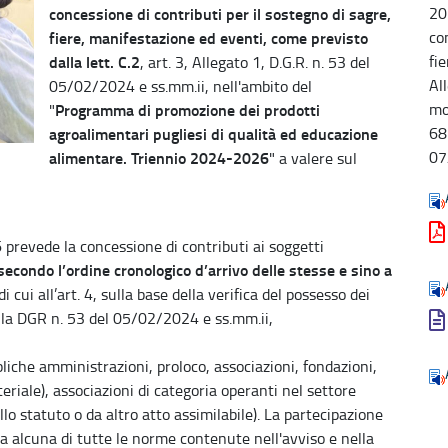
20
concessione di contributi per il sostegno di sagre,
co
fiere, manifestazione ed eventi, come previsto
fie
dalla lett. C.2
, art. 3, Allegato 1, D.G.R. n. 53 del
Al
05/02/2024 e ss.mm.ii, nell'ambito del
mo
Programma di promozione dei prodotti
"
68
agroalimentari pugliesi di qualità ed educazione
07
alimentare. Triennio 2024-2026
" a valere sul
prevede la concessione di contributi ai soggetti
secondo l’ordine cronologico d’arrivo delle stesse e sino a
di cui all’art. 4, sulla base della verifica del possesso dei
 della DGR n. 53 del 05/02/2024 e ss.mm.ii,
iche amministrazioni, proloco, associazioni, fondazioni,
eriale), associazioni di categoria operanti nel settore
llo statuto o da altro atto assimilabile). La partecipazione
va alcuna di tutte le norme contenute nell'avviso e nella