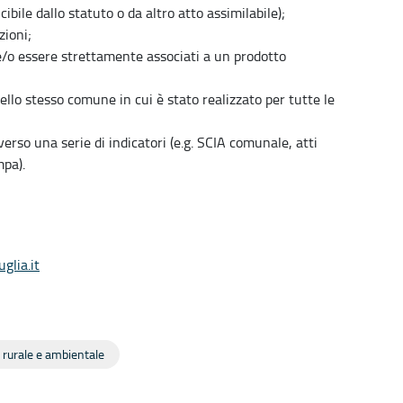
ibile dallo statuto o da altro atto assimilabile);
zioni;
e/o essere strettamente associati a un prodotto
llo stesso comune in cui è stato realizzato per tutte le
erso una serie di indicatori (e.g. SCIA comunale, atti
mpa).
glia.it
o rurale e ambientale