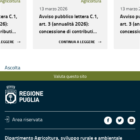
Agricoltura
Agricoltura
13 marzo 2026
13 marzo 
tera C.1,
Avviso pubblico lettera C.1,
Avviso pu
26):
art. 3 (annualità 2026):
art. 3 (a
ributi
concessione di contributi
concessio
gre, fiere
per il sostegno a sagre, fiere
per il so
 LEGGERE
CONTINUA A LEGGERE
e eventi
e eventi
Ascolta
Valuta questo sito
Area riservata
Dipartimento Agricoltura, sviluppo rurale e ambientale