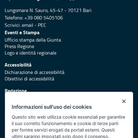
Lungomare N. Sauro, 45-47 - 70121 Bari
Telefono: +39 080 5405106
Scrivici:
email
-
PEC
Eventi e Stampa
Ufficio stampa della Giunta
Press Regione
Logo e identità regionale
Accessibilità
Dichiarazione di accessibilità
Obiettivi di accessibilità
Redazione
Responsabili di pubblicazione
×
Informazioni sull'uso dei cookies
Protezione civile
Vai al sito di Protezione Civile Puglia
Questo sito web utilizza cookie essenziali per garantire
il suo corretto funzionamento e cookie di terze parti
Iniziativa finanziata con risorse del POR Puglia 2014/2020 -
per fornire servizi erogati da portali esterni. Questi
Asse XI
ultimi saranno impostati solo dopo il consenso.