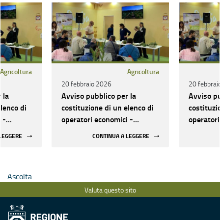
Agricoltura
Agricoltura
20 febbraio 2026
20 febbrai
 la
Avviso pubblico per la
Avviso pu
elenco di
costituzione di un elenco di
costituzi
 -
operatori economici -
operatori
 per
affidamento servizi per
affidamen
 LEGGERE
CONTINUA A LEGGERE
eventi
eventi
Ascolta
Valuta questo sito