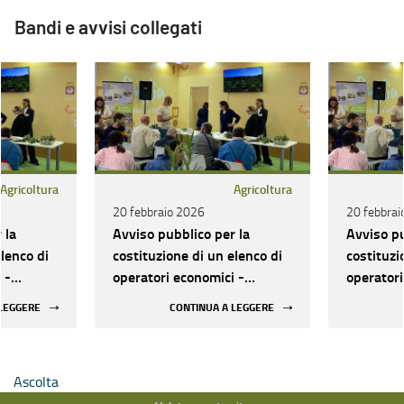
Bandi e avvisi collegati
Agricoltura
Agricoltura
20 febbraio 2026
20 febbrai
 la
Avviso pubblico per la
Avviso pu
elenco di
costituzione di un elenco di
costituzi
 -
operatori economici -
operatori
 per
affidamento servizi per
affidamen
 LEGGERE
CONTINUA A LEGGERE
eventi
eventi
Ascolta