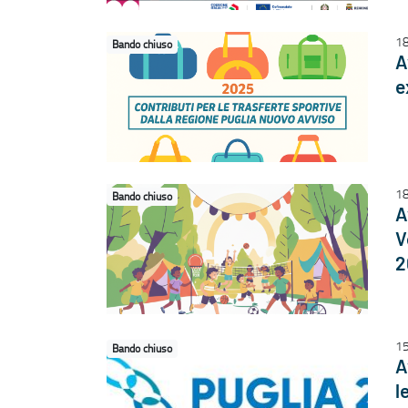
1
Bando chiuso
A
e
1
Bando chiuso
A
V
2
1
Bando chiuso
A
l