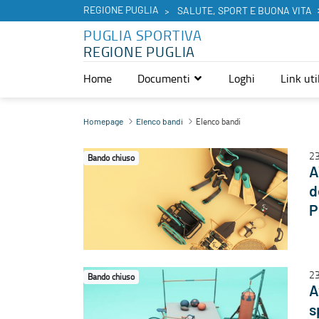
REGIONE PUGLIA
SALUTE, SPORT E BUONA VITA
PUGLIA SPORTIVA
REGIONE PUGLIA
Home
Documenti
Loghi
Link util
Elenco bandi - Puglia Sportiva
Elenco bandi
Homepage
Elenco bandi
23
Bando chiuso
A
d
P
23
Bando chiuso
A
s