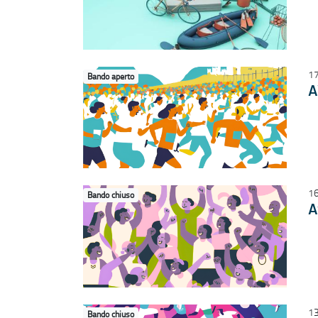
17
Bando aperto
A
16
Bando chiuso
A
13
Bando chiuso