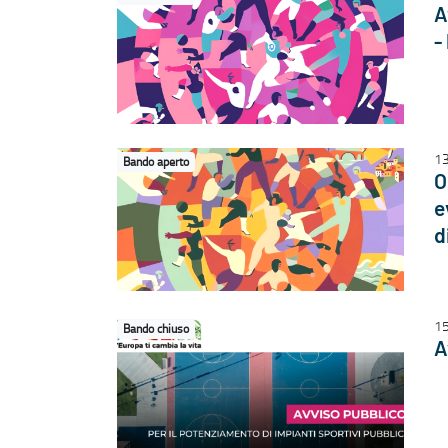
A
-
1
Bando aperto
O
e
d
15
Bando chiuso
A