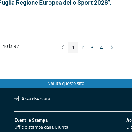
Puglia Regione Europea dello Sport 2026”.
 10 із 37.
1
2
3
4
Попередні сторінка
Наступна 
Сторінка
Сторінка
Сторінка
Сторінка
Valuta questo sito
Area riservata
Eventi e Stampa
Ac
Ufficio stampa della Giunta
Di