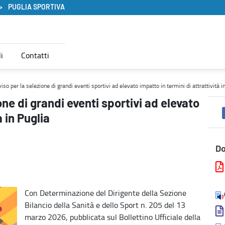
PUGLIA SPORTIVA
i
Contatti
vato impatto in termini di attrattività in Puglia - Puglia Sportiva
so per la selezione di grandi eventi sportivi ad elevato impatto in termini di attrattività i
one di grandi eventi sportivi ad elevato
à in Puglia
D
Con Determinazione del Dirigente della Sezione
Bilancio della Sanità e dello Sport n. 205 del 13
marzo 2026, pubblicata sul Bollettino Ufficiale della