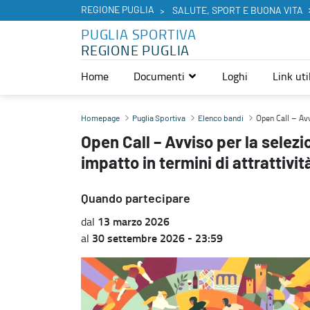
REGIONE PUGLIA
SALUTE, SPORT E BUONA VITA
PUGLIA SPORTIVA
REGIONE PUGLIA
Home
Documenti
Loghi
Link util
Open Call – Avviso per la selezione di grandi eventi sportivi ad ele
Open Call – Avvi
Homepage
Puglia Sportiva
Elenco bandi
Open Call – Avviso per la selezi
impatto in termini di attrattivit
Quando partecipare
13 marzo 2026
dal
30 settembre 2026 - 23:59
al