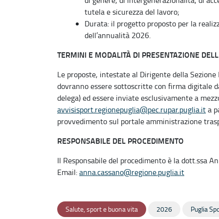
tutela e sicurezza del lavoro;
Durata: il progetto proposto per la reali
dell’annualità 2026.
TERMINI E MODALITÀ DI PRESENTAZIONE DEL
Le proposte, intestate al Dirigente della Sezione B
dovranno essere sottoscritte con firma digitale d
delega) ed essere inviate esclusivamente a mezzo
avvisisport.regionepuglia@pec.rupar.puglia.it
a pa
provvedimento sul portale amministrazione traspa
RESPONSABILE DEL PROCEDIMENTO
Il Responsabile del procedimento è la dott.ssa 
Email:
anna.cassano@regione.puglia.it
Salute, sport e buona vita
2026
Puglia Spo