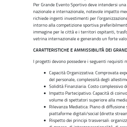
Per Grande Evento Sportivo deve intendersi una m
nazionale e internazionale, notevole impatto med
richiede ingenti investimenti per l’organizzazion
intorno alla competizione sportiva preferibilmente 
immagine per le città e i territori ospitanti, t
vetrina internazionale e generando un forte valo
CARATTERISTICHE E AMMISSIBILITÀ DEI GRAND
I progetti devono possedere i seguenti requisiti 
Capacità Organizzativa: Comprovata exp
del personale, complessità degli allestim
Solidità Finanziaria: Costo complessivo 
Impatto Partecipativo: Capacità di coinvo
volume di spettatori superiore alla media
Rilevanza Mediatica: Piano di diffusione 
piattaforme digitali/social (dirette stre
Rispetto dei principi trasversali: organizz
di genere, di intergenerazionalità, di acce