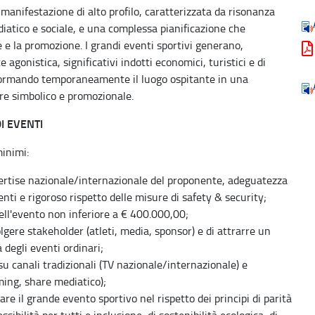
anifestazione di alto profilo, caratterizzata da risonanza
iatico e sociale, e una complessa pianificazione che
e e la promozione. I grandi eventi sportivi generano,
agonistica, significativi indotti economici, turistici e di
rasformando temporaneamente il luogo ospitante in una
re simbolico e promozionale.
I EVENTI
minimi:
ertise nazionale/internazionale del proponente, adeguatezza
enti e rigoroso rispetto delle misure di safety & security;
dell'evento non inferiore a € 400.000,00;
lgere stakeholder (atleti, media, sponsor) e di attrarre un
 degli eventi ordinari;
su canali tradizionali (TV nazionale/internazionale) e
aming, share mediatico);
are il grande evento sportivo nel rispetto dei principi di parità
ssibilità per tutti e inclusione, di sostenibilità ecologica, di