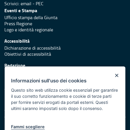
Scrivici:
email
-
PEC
Eventi e Stampa
Ufficio stampa della Giunta
Press Regione
Logo e identità regionale
Accessibilità
Dichiarazione di accessibilità
Obiettivi di accessibilità
Redazione
Responsabili di pubblicazione
×
Informazioni sull'uso dei cookies
Protezione civile
Vai al sito di Protezione Civile Puglia
Questo sito web utilizza cookie essenziali per garantire
il suo corretto funzionamento e cookie di terze parti
Iniziativa finanziata con risorse del POR Puglia 2014/2020 -
per fornire servizi erogati da portali esterni. Questi
Asse XI
ultimi saranno impostati solo dopo il consenso.
Note legali
Fammi scegliere