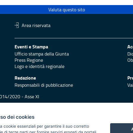
Valuta questo sito
Area riservata
Eventi e Stampa
Ac
Ufficio stampa della Giunta
Di
Press Regione
Obi
Logo e identità regionale
Redazione
Pr
Responsabili di pubblicazione
Vai
 2014/2020 - Asse XI
trasparente
Atti di notifica
Feed RSS
Servizi Intranet
uso dei cookies
a cookie essenziali per garantire il suo corretto
A
di terze parti per fornire servizi erogati da portali