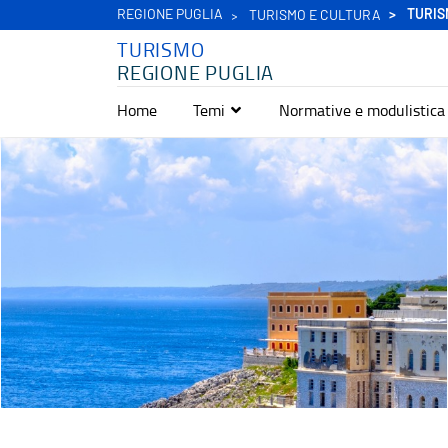
REGIONE PUGLIA
TURIS
TURISMO E CULTURA
TURISMO
REGIONE PUGLIA
Home
Temi
Normative e modulistica
Borghi storici marinari di Puglia - Turismo