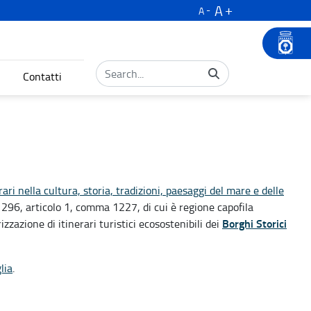
A
A
Contatti
rari nella cultura, storia, tradizioni, paesaggi del mare e delle
 296, articolo 1, comma 1227, di cui è regione capofila
Borghi Storici
zzazione di itinerari turistici ecosostenibili dei
lia
.