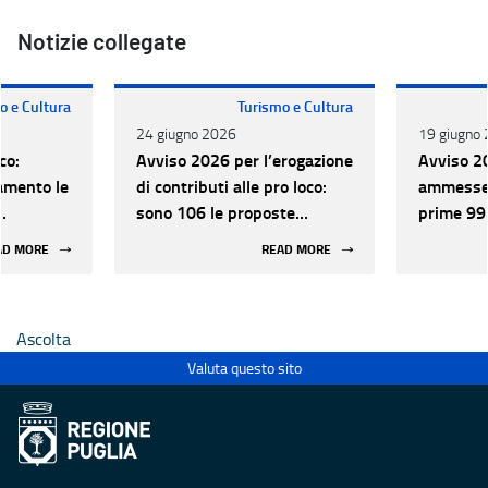
Notizie collegate
o e Cultura
Turismo e Cultura
24 giugno 2026
19 giugno
co:
Avviso 2026 per l’erogazione
Avviso 2
amento le
di contributi alle pro loco:
ammesse 
sono 106 le proposte
prime 99
progettuali approvate e
progettua
AD MORE
READ MORE
finanziabili
Ascolta
Valuta questo sito